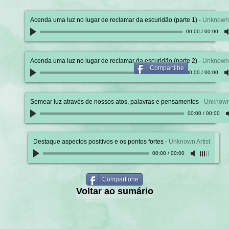
Acenda uma luz no lugar de reclamar da escuridão (parte 1)
-
Unknown 
00:00
/
00:00
Acenda uma luz no lugar de reclamar da escuridão (parte 2)
-
Unknown 
Compartilhe
00:00
/
00:00
Semear luz através de nossos atos, palavras e pensamentos
-
Unknown 
00:00
/
00:00
Destaque aspectos positivos e os pontos fortes
-
Unknown Artist
00:00
/
00:00
Compartiohe
Voltar ao sumário