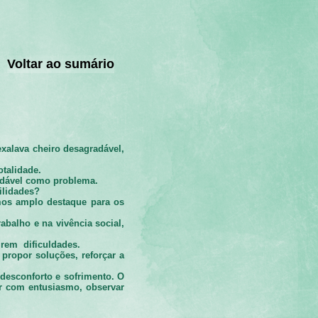
Voltar ao sumário
alava cheiro desagradável,
talidade.
adável como problema.
ilidades?
mos amplo destaque para os
abalho e na vivência social,
irem dificuldades.
propor soluções, reforçar a
desconforto e sofrimento. O
gir com entusiasmo, observar