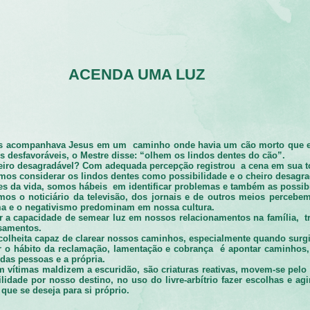
ACENDA UMA LUZ
s acompanhava Jesus em um caminho onde havia um cão morto que ex
 desfavoráveis, o Mestre disse: “olhem os lindos dentes do cão”.
heiro desagradável? Com adequada percepção registrou a cena em sua to
os considerar os lindos dentes como possibilidade e o cheiro desagr
es da vida, somos hábeis em identificar problemas e também as possib
os o noticiário da televisão, dos jornais e de outros meios percebe
ma e o negativismo predominam em nossa cultura.
ar a capacidade de semear luz em nossos relacionamentos na família, tr
nsamentos.
olheita capaz de clarear nossos caminhos, especialmente quando surg
r o hábito da reclamação, lamentação e cobrança é apontar caminhos, 
 das pessoas e a própria.
 vítimas maldizem a escuridão, são criaturas reativas, movem-se pelo 
lidade por nosso destino, no uso do livre-arbítrio fazer escolhas e a
que se deseja para si próprio.