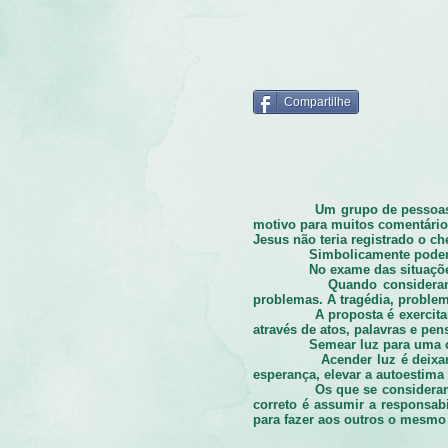
Compartilhe
Um grupo de pessoa
motivo para muitos comentários
Jesus não teria registrado o c
Simbolicamente podem
No exame das situaçõ
Quando consideram
problemas. A tragédia, proble
A proposta é exercit
através de atos, palavras e pe
Semear luz para uma c
Acender luz é deixa
esperança, elevar a autoestima
Os que se consideram
correto é assumir a responsabi
para fazer aos outros o mesmo 