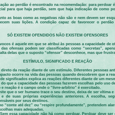
lação ao perdão é encontrado na recomendação: para perdoar é
cial para que haja perdão, sem que haja indicação de como po
tanto as boas como as negativas não são e nem devem ser esqu
uecem suas lições. A condição capaz de favorecer o perdã
SÓ EXISTEM OFENDIDOS NÃO EXISTEM OFENSORES
vocos é aquele em que se atribui às pessoas a capacidade de o
a das ofensas podem ser classificadas como “secretas”, ape
alta delas que o suposto “ofensor” desconhece, mas que frustr
ESTÍMULO, SIGNIFICADO E REAÇÃO
o direto da reação diante de um estímulo. Diferentes pessoas
impacto ocorre na vida das pessoas quando descobrem que a reaç
 de significados explica as reações diferentes diante de um mes
é do que a capacidade das pessoas fazerem escolhas pelo uso de
 e reação é o campo onde o “livre-arbítrio” é exercitado.
mite que o ser humano trace o seu destino, deixa de ser vítima 
l e de suas próprias experiências anteriores. A escolha, se
onsáveis por seus destinos.
o “conte até dez” ou “respire profundamente”, pretendem alarg
escolhas mais adequadas.
. Sem essa capacidade não há como perdoar. Perdoar deve ser