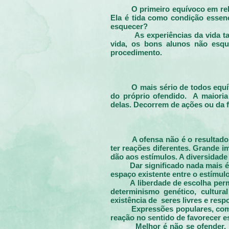
O primeiro equívoco em re
Ela é tida como condição essen
esquecer?
As experiências da vida 
vida, os bons alunos não esq
procedimento.
O mais sério de todos equí
do próprio ofendido. A maiori
delas. Decorrem de ações ou da f
A ofensa não é o resultad
ter reações diferentes. Grande 
dão aos estímulos. A diversidade
Dar significado nada mais 
espaço existente entre o estímulo
A liberdade de escolha per
determinismo genético, cultura
existência de seres livres e resp
Expressões populares, com
reação no sentido de favorecer 
Melhor é não se ofender