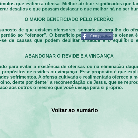
tímulos que evitem a ofensa. Melhor atribuir significados que f
erar desafios e que possam destacar o que melhor há no ser h
O MAIOR BENEFICIADO PELO PERDÃO
suposto de que existem ofensores, somado ao orgulho do ofe
o perdão ao “ofensor”. O benefício pela eliminação da ofensa 
Compartilhe
ta-se de causas que podem debilitar a saúde e o equilíbrio
ABANDONAR O REVIDE E A VINGANÇA
o para evitar a existência de ofensas ou na eliminação daque
 propósitos de revides ou vingança. Esse propósito é que expli
s sofrimentos. A ofensa cultivada e realimentada oferece a mo
olho, dente por dente" a recomendação de Jesus, que se reprodu
 faço aos outros o mesmo que você deseja para si próprio.
Voltar ao sumário