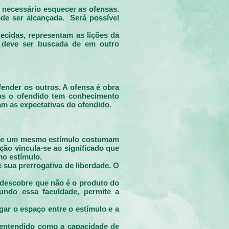
 necessário esquecer as ofensas.
de ser alcançada. Será possível
ecidas, representam as lições da
o deve ser buscada de em outro
fender os outros. A ofensa é obra
nas o ofendido tem conhecimento
am as expectativas do ofendido.
 ante um mesmo estímulo costumam
ão vincula-se ao significado que
mo estímulo.
 sua prerrogativa de liberdade. O
e descobre que não é o produto do
gundo essa faculdade, permite a
ar o espaço entre o estímulo e a
 entendido como a capacidade de