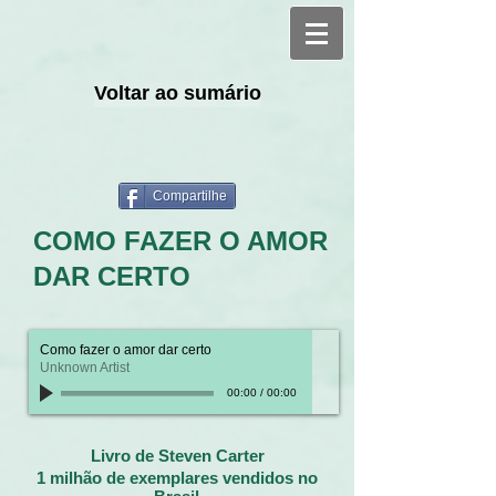
Voltar ao sumário
Compartilhe
COMO FAZER O AMOR
DAR CERTO
Como fazer o amor dar certo
Unknown Artist
00:00
/
00:00
Livro de Steven Carter
1 milhão de exemplares vendidos no