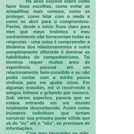
Há anos escrevo sobre como
fazer boas escolhas, como evitar as
armadilhas mais comuns, como se
proteger, como lidar com o medo e
como se abrir para o compromisso.
Porém, desde o início ficou claro para
mim que meus instintos e meu
conhecimento não forneceriam todas as
respostas - uma coisa é compreender a
dinâmica dos relacionamentos e outra
completamente diferente é dominar as
habilidades do companheirismo. Tal
domínio requer muitos anos de
experiência pessoal em um
relacionamento bem-sucedido e eu não
podia contar com a minha pouca
vivência para me ajudar nisso. Em
algumas ocasiões, me vi recorrendo a
amigos íntimos e gritando por socorro.
Sob vários aspectos, parecia que eu
estava entrando em um mundo
totalmente desconhecido. Assim como
inúmeros indivíduos que tentam
construir sua primeira ponte sólida que
vá do "eu" até o "nós", eu precisava de
informações.
Com meu bloquinho na mão,