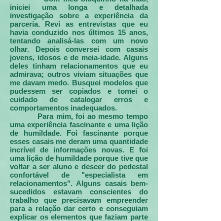
iniciei uma longa e detalhada
investigação sobre a experiência da
parceria. Revi as entrevistas que eu
havia conduzido nos últimos 15 anos,
tentando analisá-las com um novo
olhar. Depois conversei com casais
jovens, idosos e de meia-idade. Alguns
deles tinham relacionamentos que eu
admirava; outros viviam situações que
me davam medo. Busquei modelos que
pudessem ser copiados e tomei o
cuidado de catalogar erros e
comportamentos inadequados.
Para mim, foi ao mesmo tempo
uma experiência fascinante e uma lição
de humildade. Foi fascinante porque
esses casais me deram uma quantidade
incrível de informações novas. E foi
uma lição de humildade porque tive que
voltar a ser aluno e descer do pedestal
confortável de "especialista em
relacionamentos". Alguns casais bem-
sucedidos estavam conscientes do
trabalho que precisavam empreender
para a relação dar certo e conseguiam
explicar os elementos que faziam parte