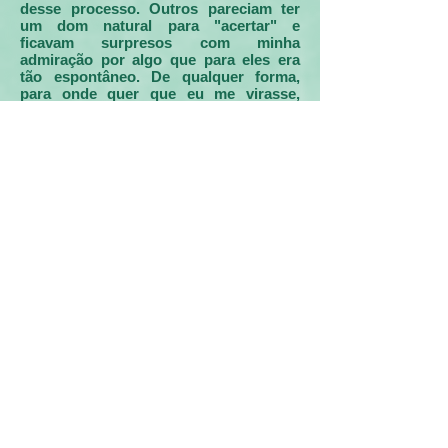
desse processo. Outros pareciam ter
um dom natural para "acertar" e
ficavam surpresos com minha
admiração por algo que para eles era
tão espontâneo. De qualquer forma,
para onde quer que eu me virasse,
havia algo a ser aprendido.
Fiquei surpreso com as coisas
que estava descobrindo. E o que mais
me maravilhou foi ter visto surgirem, de
forma lenta, porém cristalina, nove
princípios básicos que pareciam
governar o comportamento diário das
pessoas que eram realmente felizes
juntas. Esses princípios não estavam
nem um pouco óbvios no início, e é por
isso que eu os chamo de "segredos".
Eles podem facilmente passar
despercebidos aos nossos olhos,
porque estão entranhados de maneira
muito sutil na estrutura dos
relacionamentos bem-sucedidos. Para
falar a verdade, eu mesmo levei quase
três anos para conseguir visualizá-los
com clareza. Porém, uma vez que
consegui identificá-los, toda a minha