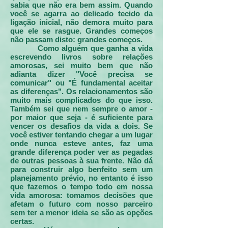
sabia que não era bem assim. Quando
você se agarra ao delicado tecido da
ligação inicial, não demora muito para
que ele se rasgue. Grandes começos
não passam disto: grandes começos.
Como alguém que ganha a vida
escrevendo livros sobre relações
amorosas, sei muito bem que não
adianta dizer "Você precisa se
comunicar" ou "É fundamental aceitar
as diferenças". Os relacionamentos são
muito mais complicados do que isso.
Também sei que nem sempre o amor -
por maior que seja - é suficiente para
vencer os desafios da vida a dois. Se
você estiver tentando chegar a um lugar
onde nunca esteve antes, faz uma
grande diferença poder ver as pegadas
de outras pessoas à sua frente. Não dá
para construir algo benfeito sem um
planejamento prévio, no entanto é isso
que fazemos o tempo todo em nossa
vida amorosa: tomamos decisões que
afetam o futuro com nosso parceiro
sem ter a menor ideia se são as opções
certas.