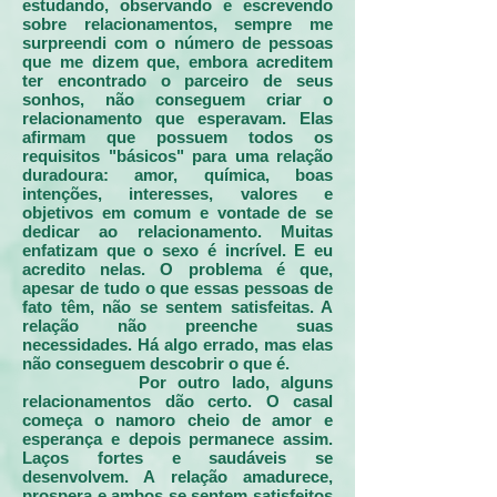
estudando, observando e escrevendo
sobre relacionamentos, sempre me
surpreendi com o número de pessoas
que me dizem que, embora acreditem
ter encontrado o parceiro de seus
sonhos, não conseguem criar o
relacionamento que esperavam. Elas
afirmam que possuem todos os
requisitos "básicos" para uma relação
duradoura: amor, química, boas
intenções, interesses, valores e
objetivos em comum e vontade de se
dedicar ao relacionamento. Muitas
enfatizam que o sexo é incrível. E eu
acredito nelas. O problema é que,
apesar de tudo o que essas pessoas de
fato têm, não se sentem satisfeitas. A
relação não preenche suas
necessidades. Há algo errado, mas elas
não conseguem descobrir o que é.
Por outro lado, alguns
relacionamentos dão certo. O casal
começa o namoro cheio de amor e
esperança e depois permanece assim.
Laços fortes e saudáveis se
desenvolvem. A relação amadurece,
prospera e ambos se sentem satisfeitos