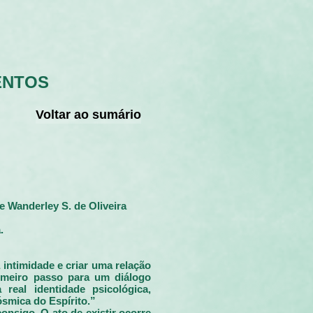
ENTOS
Voltar ao sumário
 Wanderley S. de Oliveira
.
 intimidade e criar uma relação
rimeiro passo para um diálogo
al identidade psicológica,
ósmica do Espírito.”
nsigo. O ato de existir ocorre