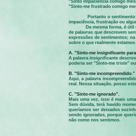
"Sinto impaciência comigo mes
"Sinto-me frustrado comigo me
Portanto o sentimento
impaciência, frustração ou alg
Da mesma forma, é útil
de palavras que descrevem sen
expressões de sentimentos; na
sobre o que realmente estamos
A. "Sinto-me insignificante pa
A palavra insignificante descre
poderia ser "Sinto-me triste" o
B. "Sinto-me incompreendido."
Aqui, a palavra incompreendid
real. Nessa situação, posso es
C. "Sinto-me ignorado".
Mais uma vez, isso é mais uma
Sem dúvida, terá havido momen
queríamos ser deixados sozin
sendo ignorados, porque querí
não como nos sentimos.