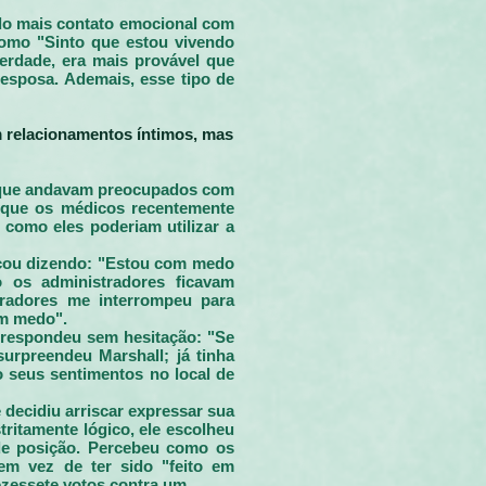
ndo mais contato emocional com
como "Sinto que estou vivendo
erdade, era mais provável que
esposa. Ademais, esse tipo de
m relacionamentos íntimos, mas
l que andavam preocupados com
 que os médicos recentemente
 como eles poderiam utilizar a
eçou dizendo: "Estou com medo
 os administradores ficavam
radores me interrompeu para
om medo".
 respondeu sem hesitação: "Se
rpreendeu Marshall; já tinha
 seus sentimentos no local de
 decidiu arriscar expressar sua
ritamente lógico, ele escolheu
de posição. Percebeu como os
 em vez de ter sido "feito em
ezessete votos contra um.