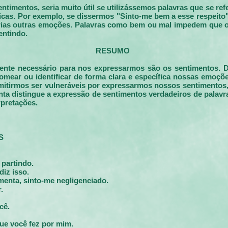
ntimentos, seria muito útil se utilizássemos palavras que se re
icas. Por exemplo, se dissermos "Sinto-me bem a esse respeito",
várias outras emoções. Palavras como bem ou mal impedem que o
entindo.
RESUMO
te necessário para nos expressarmos são os sentimentos. D
mear ou identificar de forma clara e específica nossas emoçõ
itirmos ser vulneráveis por expressarmos nossos sentimentos, 
a distingue a expressão de sentimentos verdadeiros de palavr
rpretações.
S
 partindo.
iz isso.
enta, sinto-me negligenciado.
.
cê.
que você fez por mim.