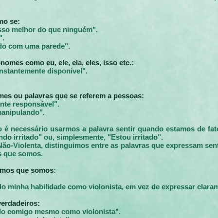
mo se:
isso melhor do que ninguém".
".
ndo com uma parede".
omes como eu, ele, ela, eles, isso etc.:
onstantemente disponível".
es ou palavras que se referem a pessoas:
ante responsável".
manipulando".
o é necessário usarmos a palavra sentir quando estamos de fa
o irritado" ou, simplesmente, "Estou irritado".
-Violenta, distinguimos entre as palavras que expressam sent
s que somos.
amos que somos
:
do minha habilidade como violonista, em vez de expressar clar
verdadeiros:
do comigo mesmo como violonista".