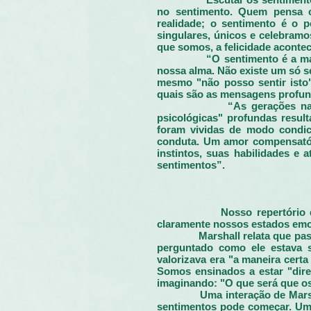
no sentimento. Quem pensa c
realidade; o sentimento é o 
singulares, únicos e celebram
que somos, a felicidade aconte
“O sentimento é a ma
nossa alma. Não existe um só 
mesmo "não posso sentir isto"
quais são as mensagens profun
“As gerações na
psicológicas" profundas resul
foram vividas de modo condici
conduta. Um amor compensatóri
instintos, suas habilidades e 
sentimentos”.
Nosso repertório 
claramente nossos estados emo
Marshall relata que pa
perguntado como ele estava 
valorizava era "a maneira certa
Somos ensinados a estar "dir
imaginando: "O que será que os
Uma interação de Mar
sentimentos pode começar. Uma