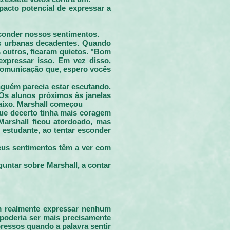
pacto potencial de expressar a
sconder nossos sentimentos.
s urbanas decadentes. Quando
 outros, ficaram quietos. "Bom
expressar isso. Em vez disso,
comunicação que, espero vocês
guém parecia estar escutando.
Os alunos próximos às janelas
baixo. Marshall começou
que decerto tinha mais coragem
Marshall ficou atordoado, mas
estudante, ao tentar esconder
eus sentimentos têm a ver com
untar sobre Marshall, a contar
m realmente expressar nenhum
 poderia ser mais precisamente
ressos quando a palavra sentir