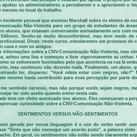
a ajudou os administradores a perceberem e a apreciarem o im
é mesmo no local de trabalho.
incidente pessoal que ensinou Marshall sobre os efeitos de e
unicação Não-Violenta para um grupo de estudantes de área
, os alunos, que estavam conversando animadamente uns com os
 Silêncio. Sentiu-se muito desconfortável, mas teve medo de 
rofissional. Disse: neste curso, estudaremos um processo de 
em casa e com os amigos.
r informações sobre a CNV-Comunicação Não-Violenta, mas nin
, achou uma lixa e começou a lixar vigorosamente as unhas. 
como se estivessem fascinados pelo que acontecia na rua lá em
forto, mas continuou não dizendo nada. Finalmente, um aluno, 
trando ter, disparou: "Você odeia estar com negros, não?" 
le mesmo havia contribuído para essa percepção por parte do 
u me sentindo nervoso, mas não porque vocês sejam negros, m
ejar ter sido aceito quando entrei nesta sala.
ade teve um efeito acentuado nos alunos. Eles começaram a perg
expressar curiosidade sobre a CNV-Comunicação Não-Violenta.
SENTIMENTOS VERSUS NÃO-SENTIMENTOS
um gerada por nossa linguagem é o uso do verbo sentir se
ase "Sinto que não consegui um acordo justo", a palavra sinto
u acho. Em geral, os sentimentos não estão sendo claramente exp