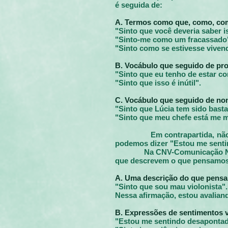
é seguida de:
A. Termos como que, como, co
"Sinto que você deveria saber 
"Sinto-me como um fracassado
"Sinto como se estivesse vive
B. Vocábulo que seguido de pron
"Sinto que eu tenho de estar c
"Sinto que isso é inútil".
C. Vocábulo que seguido de nom
"Sinto que Lúcia tem sido bast
"Sinto que meu chefe está me 
Em contrapartida, nã
podemos dizer "Estou me sentind
Na CNV-Comunicação Não
que descrevem o que pensamo
A. Uma descrição do que pens
"Sinto que sou mau violonista".
Nessa afirmação, estou avalian
B. Expressões de sentimentos 
"Estou me sentindo desaponta