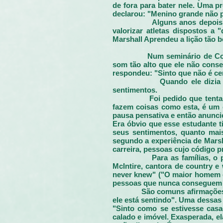
de fora para bater nele. Uma p
declarou: "Menino grande não 
Alguns anos depois,
valorizar atletas dispostos a 
Marshall Aprendeu a lição tão 
Num seminário de Com
som tão alto que ele não conse
respondeu: "Sinto que não é cer
Quando ele dizia
sentimentos.
Foi pedido que tent
fazem coisas como esta, é um d
pausa pensativa e então anunc
Era óbvio que esse estudante t
seus sentimentos, quanto mais
segundo a experiência de Marsh
carreira, pessoas cujo código p
Para as famílias, 
McIntire, cantora de country e
never knew" ("O maior homem q
pessoas que nunca conseguem e
São comuns afirmações
ele está sentindo". Uma dessas 
"Sinto como se estivesse casa
calado e imóvel. Exasperada, el