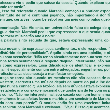
rofessora viu e pediu que saísse da escola. Quando explicou qu
pode ter medo".
 isso foi reforçado quando Marshall começou a praticar esport
"dar tudo de si" e continuar jogando, não importando a dor f
bem que, certa vez, jogou beisebol por um mês com o pulso queb
unicação Não Violenta, um universitário falou do colega de q
guia dormir. Marshall pediu que expressasse o que sentia quan
to tocar música tão alto à noite".
 a palavra sinto seguida de que, estava expressando uma op
asse novamente expressar seus sentimentos, e ele respondeu:
istúrbio de personalidade". Aquilo ainda era uma opinião, e 
iou com veemência: "Não tenho absolutamente nenhum sentiment
inha fortes sentimentos a respeito daquilo. Infelizmente, não s
 como expressá-los. Essa dificuldade de identificar e expre
all, é especialmente comum entre advogados, engenheiros, polici
rofissional as desencoraja a manifestar emoções.
o preço se torna alto quando os membros não são capazes de
 western, escreveu uma música depois da morte do pai e lhe deu
ue nunca conheci"). Ao fazê-lo, ela sem dúvida estava expres
stabelecer a conexão emocional que gostariam de ter com os p
 como: "Não me interprete mal, sou casada com um homem mar
mulheres insatisfeitas levou o marido a um seminário de Marshall
da com uma parede". O marido então fez uma excelente imita
a se virou para Marshall e exclamou: "Veja! É isso que acontece