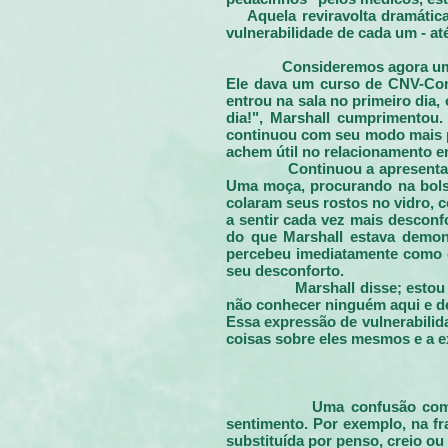
Aquela reviravolta dramátic
vulnerabilidade de cada um - at
Consideremos agora um 
Ele dava um curso de CNV-Com
entrou na sala no primeiro dia
dia!", Marshall cumprimentou.
continuou com seu modo mais p
achem útil no relacionamento 
Continuou a apresenta
Uma moça, procurando na bolsa
colaram seus rostos no vidro, 
a sen
tir cada vez mais descon
do que Marshall estava demons
percebeu imediatamente como e
seu desconforto.
Marshall disse; esto
não conhecer ninguém aqui e des
Essa expressão de vulnerabilid
coisas sobre eles mesmos e a 
Uma confusão com
sentimento. Por exemplo, na fr
substituída por penso, creio o