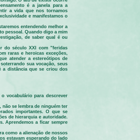
ensamento é a janela para a
ntir a vida que nos tornamos
exclusividade e manifestamos o
 estaremos entendendo melhor a
nto pessoal. Quando digo a mim
estigação, de saber qual é ou
r do século XXI com "feridas
com raras e heroicas exceções,
que atender a estereótipos de
 soterrando sua vocação, seus
é a distância que se criou dos
 o vocabulário para descrever
, não se lembra de ninguém ter
erados importantes. O que se
ões de hierarquia e autoridade.
s. Aprendemos a ficar sempre
ra como a alienação de nossos
nos estavam esperando do lado