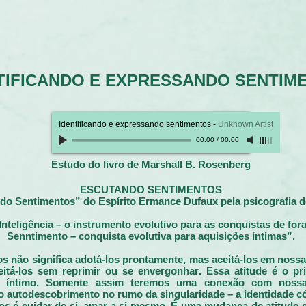
TIFICANDO E EXPRESSANDO SENTIM
Identificando e expressando sentimentos
-
Unknown Artist
00:00
/
00:00
Estudo do livro de Marshall B. Rosenberg
ESCUTANDO SENTIMENTOS
do Sentimentos” do Espírito Ermance Dufaux pela psicografia de
Inteligência – o instrumento evolutivo para as conquistas de fora
Senntimento – conquista evolutiva para aquisições íntimas”.
s não significa adotá-los prontamente, mas aceitá-los em nossa
itá-los sem reprimir ou se envergonhar. Essa atitude é o p
íntimo. Somente assim teremos uma conexão com nossa re
do autodescobrimento no rumo da singularidade – a identidade c
s é cuidar de si, amar a si mesmo. É uma mudança de atitude co