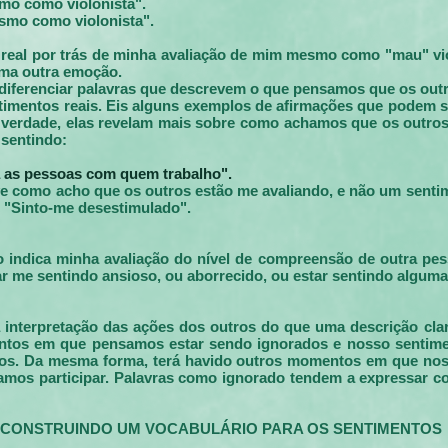
mo como violonista".
smo como violonista".
 real por trás de minha avaliação de mim mesmo como "mau" vi
uma outra emoção.
 diferenciar palavras que descrevem o que pensamos que os outr
timentos reais. Eis alguns exemplos de afirmações que podem 
 verdade, elas revelam mais sobre como achamos que os outro
 sentindo:
ra as pessoas com quem trabalho".
ve como acho que os outros estão me avaliando, e não um sentim
u "Sinto-me desestimulado".
o indica minha avaliação do nível de compreensão de outra pe
tar me sentindo ansioso, ou aborrecido, ou estar sentindo algum
 interpretação das ações dos outros do que uma descrição cla
tos em que pensamos estar sendo ignorados e nosso sentiment
hos. Da mesma forma, terá havido outros momentos em que no
amos participar. Palavras como ignorado tendem a expressar c
CONSTRUINDO UM VOCABULÁRIO PARA OS SENTIMENTOS