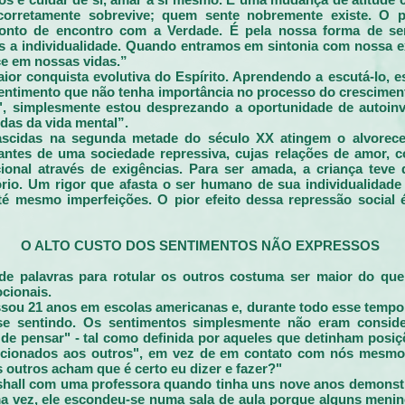
orretamente sobrevive; quem sente nobremente existe. O p
ponto de encontro com a Verdade. É pela nossa forma de se
os a individualidade. Quando entramos em sintonia com nossa 
ce em nossas vidas.”
ior conquista evolutiva do Espírito. Aprendendo a escutá-lo,
sentimento que não tenha importância no processo do crescime
, simplesmente estou desprezando a oportunidade de autoinv
das da vida mental”.
scidas na segunda metade do século XX atingem o alvorece
tantes de uma sociedade repressiva, cujas relações de amor, 
onal através de exigências. Para ser amada, a criança teve 
o. Um rigor que afasta o ser humano de sua individualidade
até mesmo imperfeições. O pior efeito dessa repressão social 
O ALTO CUSTO DOS SENTIMENTOS NÃO EXPRESSOS
de palavras para rotular os outros costuma ser maior do que
cionais.
ssou 21 anos em escolas americanas e, durante todo esse tempo
se sentindo. Os sentimentos simplesmente não eram consid
 de pensar" - tal como definida por aqueles que detinham posiç
ecionados aos outros", em vez de em contato com nós mesmo
 outros acham que é certo eu dizer e fazer?"
shall com uma professora quando tinha uns nove anos demonst
 vez, ele escondeu-se numa sala de aula porque alguns meni