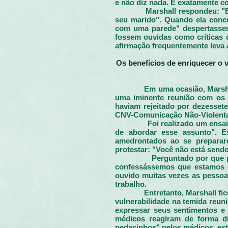
e não diz nada. É exatamente c
Marshall respondeu: "
seu marido". Quando ela conc
com uma parede" despertassem
fossem ouvidas como críticas 
afirmação frequentemente leva 
Os benefícios de enriquecer o
Em uma ocasião, Marsh
uma iminente reunião com os 
haviam rejeitado por dezesset
CNV-Comunicação Não-Violenta 
Foi realizado um ensa
de abordar esse assunto". E
amedrontados ao se preparar
protestar: "Você não está send
Perguntado por que 
confessássemos que estamos c
ouvido muitas vezes as pessoa
trabalho.
Entretanto, Marshall fi
vulnerabilidade na temida reun
expressar seus sentimentos e
médicos reagiram de forma dif
pedacinhos" pelos médicos, est