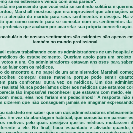
omo se eu estivesse vivendo com uma parede".
Está me parecendo que você está se sentindo solitária e quere
ordou, Marshall mostrou que era improvável que afirmações 
 a atenção do marido para seus sentimentos e desejos. Na v
do que como convite para se conectar com os sentimentos da 
a profecias que acabam por acarretar sua própria concretização.
 vocabulário de nossos sentimentos são evidentes não apenas e
também no mundo profissional.
all estava trabalhando com os administradores de um hospita
médicos do estabelecimento. Queriam apoio para um projeto
e votos a um. Os administradores estavam ansiosos para saber
ao falar com os médicos.
io do encontro e, no papel de um administrador, Marshall com
scolheu começar dessa maneira porque pode sentir quanto
em para confrontar outra vez os médicos. Um dos administ
o realista! Nunca poderíamos dizer aos médicos que estamos c
parecia tão impossível reconhecer que estavam com medo, ele
om medo, eles nos fariam em pedacinhos!" A resposta não su
s dizerem que não conseguem jamais se imaginar expressando
cou satisfeito em saber que um dos administradores efetivamente
ião. Em vez da abordagem habitual, que consistia em parecer est
 os motivos pelo quais desejava que os médicos mudassem 
erente a ele. No final, ficou espantado e aliviado quando,
es reverteram sua posição e votaram por apoiar o projeto por d