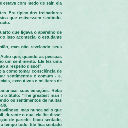
e estava com medo de sair, ela
es. Era típico dos treinadores
ísica que estivessem sentindo.
rado.
uarto que ligava o aparelho de
do isso acontecia, o estudante
inião, mas não revelando seus
 "Acho que, quando as pessoas
não um sentimento. Ele fez uma
o a respeito disso!”.
abia como tomar consciência de
ssar sentimentos é comum - e,
ais, executivos e militares de
 comunicar suas emoções. Reba
 o título: "The greatest man I
sando os sentimentos de muitas
ais.
avilhoso, mas nunca sei o que
, durante o qual ela lhe disse:
ção de parede: ficou sentado,
 o tempo todo. Ele fica sentado