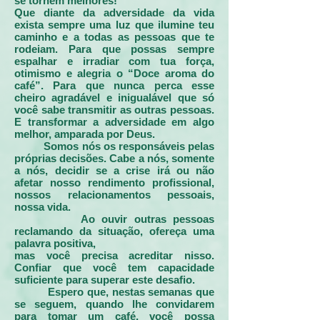
se tornem melhores!
Que diante da adversidade da vida
exista sempre uma luz que ilumine teu
caminho e a todas as pessoas que te
rodeiam. Para que possas sempre
espalhar e irradiar com tua força,
otimismo e alegria o “Doce aroma do
café”. Para que nunca perca esse
cheiro agradável e inigualável que só
você sabe transmitir as outras pessoas.
E transformar a adversidade em algo
melhor, amparada por Deus.
Somos nós os responsáveis pelas
próprias decisões. Cabe a nós, somente
a nós, decidir se a crise irá ou não
afetar nosso rendimento profissional,
nossos relacionamentos pessoais,
nossa vida.
Ao ouvir outras pessoas
reclamando da situação, ofereça uma
palavra positiva,
mas você precisa acreditar nisso.
Confiar que você tem capacidade
suficiente para superar este desafio.
Espero que, nestas semanas que
se seguem, quando lhe convidarem
para tomar um café, você possa