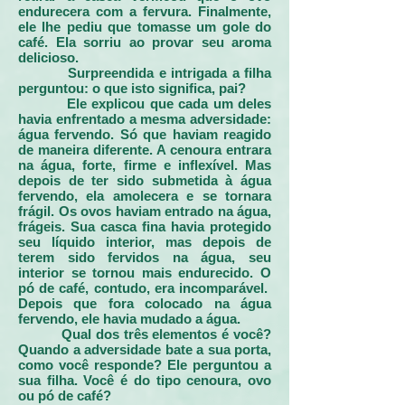
endurecera com a fervura. Finalmente,
ele lhe pediu que tomasse um gole do
café. Ela sorriu ao provar seu aroma
delicioso.
Surpreendida e intrigada a filha
perguntou: o que isto significa, pai?
Ele explicou que cada um deles
havia enfrentado a mesma adversidade:
água fervendo. Só que haviam reagido
de maneira diferente. A cenoura entrara
na água, forte, firme e inflexível. Mas
depois de ter sido submetida à água
fervendo, ela amolecera e se tornara
frágil. Os ovos haviam entrado na água,
frágeis. Sua casca fina havia protegido
seu líquido interior, mas depois de
terem sido fervidos na água, seu
interior se tornou mais endurecido. O
pó de café, contudo, era incomparável.
Depois que fora colocado na água
fervendo, ele havia mudado a água.
Qual dos três elementos é você?
Quando a adversidade bate a sua porta,
como você responde? Ele perguntou a
sua filha. Você é do tipo cenoura, ovo
ou pó de café?