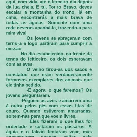
aqui, com vida, até o terceiro dia depois
da lua cheia. E tu, Touro Bravo, deves
escalar a montanha do trono, lá em
cima, encontrarás a mais brava de
todas as águias. Somente com uma
rede deverás apanhá-la, trazendo-a para
mim viva!
Os jovens se abraçaram com
ternura e logo partiram para cumprir a
missão.
No dia estabelecido, na frente da
tenda do feiticeiro, os dois esperavam
com as aves.
O velho tirou-as dos sacos e
constatou que eram verdadeiramente
formosos exemplares dos animais que
ele tinha pedido.
-E agora, o que faremos? Os
jovens perguntaram.
-Peguem as aves e amarrem uma
à outra pelos pés com essas fitas de
couro. Quando estiverem amarradas,
soltem-nas para que voem livres.
Eles fizeram o que lhes foi
ordenado e soltaram os pássaros. A
águia e o falcão tentaram voar, mas
conseguiram apenas saltar pelo