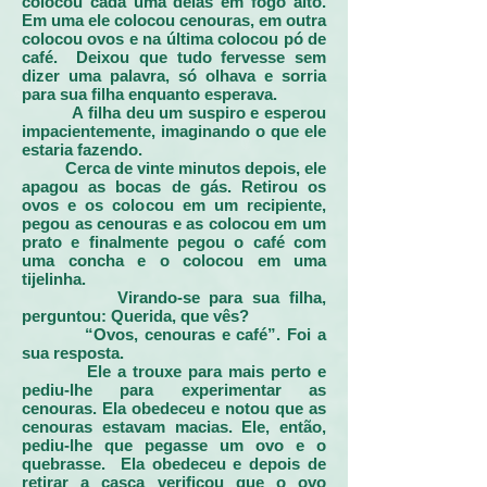
colocou cada uma delas em fogo alto.
Em uma ele colocou cenouras, em outra
colocou ovos e na última colocou pó de
café. Deixou que tudo fervesse sem
dizer uma palavra, só olhava e sorria
para sua filha enquanto esperava.
A filha deu um suspiro e esperou
impacientemente, imaginando o que ele
estaria fazendo.
Cerca de vinte minutos depois, ele
apagou as bocas de gás. Retirou os
ovos e os colocou em um recipiente,
pegou as cenouras e as colocou em um
prato e finalmente pegou o café com
uma concha e o colocou em uma
tijelinha.
Virando-se para sua filha,
perguntou: Querida, que vês?
“Ovos, cenouras e café”. Foi a
sua resposta.
Ele a trouxe para mais perto e
pediu-lhe para experimentar as
cenouras. Ela obedeceu e notou que as
cenouras estavam macias. Ele, então,
pediu-lhe que pegasse um ovo e o
quebrasse. Ela obedeceu e depois de
retirar a casca verificou que o ovo