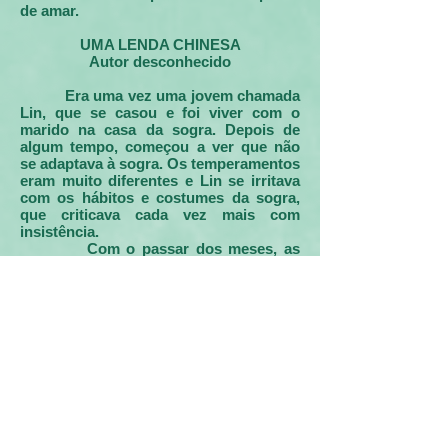
de amar.
UMA LENDA CHINESA
Autor desconhecido
Era uma vez uma jovem chamada
Lin, que se casou e foi viver com o
marido na casa da sogra. Depois de
algum tempo, começou a ver que não
se adaptava à sogra. Os temperamentos
eram muito diferentes e Lin se irritava
com os hábitos e costumes da sogra,
que criticava cada vez mais com
insistência.
Com o passar dos meses, as
coisas foram piorando, a ponto de a
vida se tornar insuportável. No entanto,
segundo as tradições antigas da China,
a nora tem que estar sempre a serviço
da sogra e obedecer-lhe em tudo. Mas
Lin, não suportando por mais tempo a
ideia de viver com a sogra, tomou a
decisão de ir consultar um Mestre,
velho amigo do seu pai.
Depois de ouvir a jovem, o Mestre
Huang pegou num ramalhete de ervas