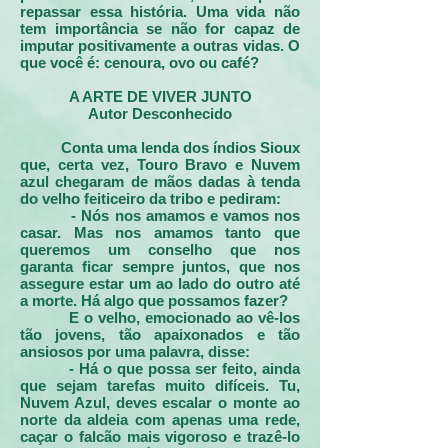
repassar essa história. Uma vida não
tem importância se não for capaz de
imputar positivamente a outras vidas. O
que você é: cenoura, ovo ou café?
A ARTE DE VIVER JUNTO
Autor Desconhecido
Conta uma lenda dos índios Sioux
que, certa vez, Touro Bravo e Nuvem
azul chegaram de mãos dadas à tenda
do velho feiticeiro da tribo e pediram:
- Nós nos amamos e vamos nos
casar. Mas nos amamos tanto que
queremos um conselho que nos
garanta ficar sempre juntos, que nos
assegure estar um ao lado do outro até
a morte. Há algo que possamos fazer?
E o velho, emocionado ao vê-los
tão jovens, tão apaixonados e tão
ansiosos por uma palavra, disse:
- Há o que possa ser feito, ainda
que sejam tarefas muito difíceis. Tu,
Nuvem Azul, deves escalar o monte ao
norte da aldeia com apenas uma rede,
caçar o falcão mais vigoroso e trazê-lo