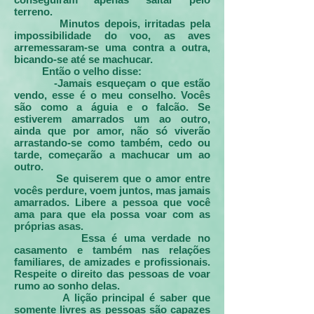
terreno.
Minutos depois, irritadas pela
impossibilidade do voo, as aves
arremessaram-se uma contra a outra,
bicando-se até se machucar.
Então o velho disse:
-Jamais esqueçam o que estão
vendo, esse é o meu conselho. Vocês
são como a águia e o falcão. Se
estiverem amarrados um ao outro,
ainda que por amor, não só viverão
arrastando-se como também, cedo ou
tarde, começarão a machucar um ao
outro.
Se quiserem que o amor entre
vocês perdure, voem juntos, mas jamais
amarrados. Libere a pessoa que você
ama para que ela possa voar com as
próprias asas.
Essa é uma verdade no
casamento e também nas relações
familiares, de amizades e profissionais.
Respeite o direito das pessoas de voar
rumo ao sonho delas.
A lição principal é saber que
somente livres as pessoas são capazes