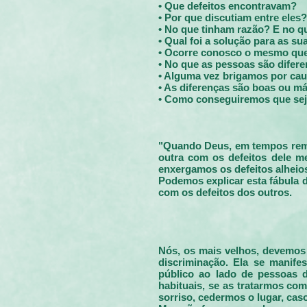
• Que defeitos encontravam?
• Por que discutiam entre eles?
• No que tinham razão? E no q
• Qual foi a solução para as s
• Ocorre conosco o mesmo qu
• No que as pessoas são difere
• Alguma vez brigamos por cau
• As diferenças são boas ou m
• Como conseguiremos que se
"Quando Deus, em tempos remo
outra com os defeitos dele me
enxergamos os defeitos alheio
Podemos explicar esta fábula d
com os defeitos dos outros.
Nós, os mais velhos, devemos s
discriminação. Ela se manife
público ao lado de pessoas de
habituais, se as tratarmos co
sorriso, cedermos o lugar, caso