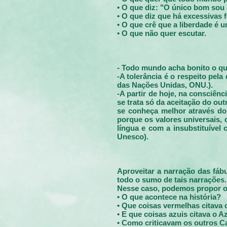
• O que diz: "O único bom sou 
• O que diz que há excessivas
• O que crê que a liberdade é 
• O que não quer escutar.
- Todo mundo acha bonito o que
-A tolerância é o respeito pel
das Nações Unidas, ONU.).
-A partir de hoje, na consciên
se trata só da aceitação do ou
se conheça melhor através do 
porque os valores universais,
língua e com a insubstituível 
Unesco).
Aproveitar a narração das fáb
todo o sumo de tais narrações.
Nesse caso, podemos propor os
• O que acontece na história?
• Que coisas vermelhas citava
• E que coisas azuis citava o A
• Como criticavam os outros C