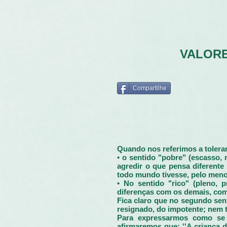
VALORE
Compartilhe
Quando nos referimos a tolerar
• o sentido "pobre" (escasso, m
agredir o que pensa diferente
todo mundo tivesse, pelo menos
• No sentido "rico" (pleno, p
diferenças com os demais, como
Fica claro que no segundo sent
resignado, do impotente; nem ta
Para expressarmos como se d
afirmaremos que: ''A criança d