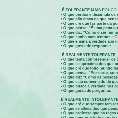
A TO
É TOLERANTE MAIS POUCO
• O que perdoa e dissimula os 
• O que não ataca os que pensa
• O que crê que faz parte da
po
• O que pensa: "É uma pena q
• O que diz: "Como o ser hum
• O que sonha com tempos e
C
• O que ensina a verdade aos
d
• O que gosta de
responder.
É REALMENTE TOLERANTE
• O que tenta compreender os
• O que se aproxima dos que
p
• O que crê que todo mundo t
• O que pensa: "Por sorte, so
• O que diz: "Como as pessoa
• O que está convencido de qu
• O que busca a verdade nos ou
• O que gosta de perguntar.
É REALMENTE INTOLERANT
• O que crê que sempre tem r
• O que se alheia dos que pens
• O que professa que há raças
• O que quer que todo mundo
p