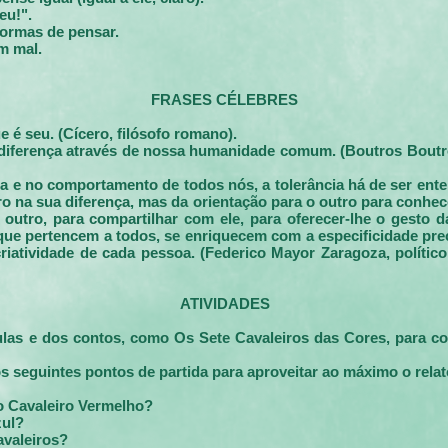
eu!".
formas de pensar.
um
mal.
FRASES CÉLEBRES
 é seu. (Cícero, filósofo romano).
a diferença através de nossa humanidade comum. (Boutros Boutro
cia e no comportamento de todos nós, a tolerância há de ser ente
tro na sua diferença, mas da orientação para o outro para conhe
outro, para compartilhar com ele, para oferecer-lhe o gesto d
 que pertencem a todos, se enriquecem com a especificidade pre
criatividade de cada pessoa. (Federico Mayor Zaragoza, político
ATIVIDADES
ulas e dos contos, como Os Sete Cavaleiros das Cores, para con
 seguintes pontos de partida para aproveitar ao máximo o relat
 o Cavaleiro Vermelho?
zul?
avaleiros?