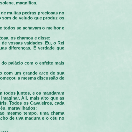
solene, magnífica.
r de muitas pedras preciosas no
 o som de veludo que produz os
ue todos se achavam o melhor e
Rosa, os chamou e disse:
 de vossas vaidades. Eu, o Rei
uas diferenças. É verdade que
 do palácio com o enfeite mais
cio com um grande arco de sua
, começou a mesma discussão de
.
m todos juntos, e os mandaram
maginar. Ali, mais alto que as
ris. Todos os Cavaleiros, cada
céu, maravilhados:
e, ao mesmo tempo, uma chama
cacho de uva madura e o céu no