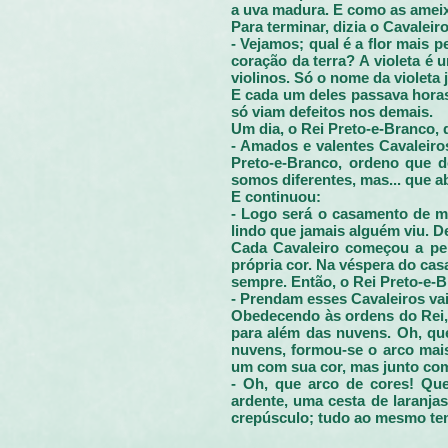
a uva madura. E como as ameixa
Para terminar, dizia o Cavaleiro
- Vejamos; qual é a flor mais 
coração da terra? A violeta é
violinos. Só o nome da violeta 
E cada um deles passava horas
só viam defeitos nos demais.
Um dia, o Rei Preto-e-Branco,
- Amados e valentes Cavaleiro
Preto-e-Branco, ordeno que d
somos diferentes, mas... que a
E continuou:
- Logo será o casamento de mi
lindo que jamais alguém viu. D
Cada Cavaleiro começou a pen
própria cor. Na véspera do ca
sempre. Então, o Rei Preto-e-B
- Prendam esses Cavaleiros va
Obedecendo às ordens do Rei,
para além das nuvens. Oh, que
nuvens, formou-se o arco mais
um com sua cor, mas junto com 
- Oh, que arco de cores! Qu
ardente, uma cesta de laranja
crepúsculo; tudo ao mesmo tem