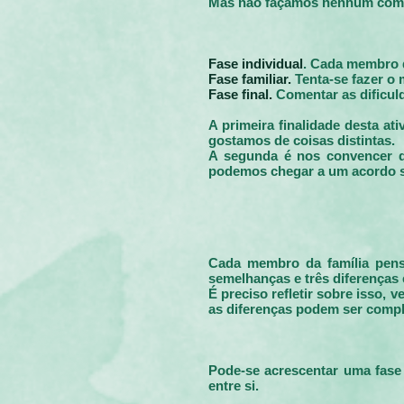
Mas não façamos nenhum coment
Fase individual
. Cada membro d
Fase familiar.
Tenta-se fazer o
Fase final.
Comentar as dificul
A primeira finalidade desta a
gostamos de coisas distintas.
A segunda é nos convencer da
podemos chegar a um acordo s
Cada membro da família pens
semelhanças e três diferenças 
É preciso refletir sobre isso,
as diferenças podem ser comp
Pode-se acrescentar uma fase
entre si.