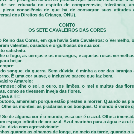
 de ser educada no espírito de compreensão, tolerância, a
om plena consciência de que há de consagrar suas atitudes 
ersal dos Direitos da Criança, ONU).
CONTO
OS SETE CAVALEIROS DAS CORES
o Reino das Cores, em que havia Sete Cavaleiros: o Vermelho, o
 eram valentes, ousados e orgulhosos de sua cor.
o satisfeito:
Olhe o fogo, as cerejas e os morangos, e aquelas rosas vermelh
ara beijar.
sempre:
 do sangue, da guerra. Sem dúvida, é minha a cor das laranjas 
orno. É uma cor suave, e inclusive parece que faz bem.
valeiro Amarelo:
ormoso: olhe o sol, o ouro, os limões, o mel e muitas das flor
as, como se tivessem inveja das flores.
ava a rir:
outono, amarelam porque estão prestes a morrer. Quando as plan
. Olhe os montes, as pradarias e os bosques. O mundo é verde q
! Se de alguma cor é o mundo, essa cor é o azul. Olhe a imensidã
m espaço infinito de cor azul. Azul-marinho para a água e azul-c
tão, dizia com agressividade:
nhas quando as olhamos de longe, no meio da tarde, quando o so