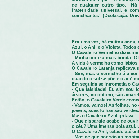
de qualquer outro tipo. “Há
fraternidade universal, e c
semelhantes” (Declaração Univ
Era uma vez, há muitos anos, 
Azul, o Anil e o Violeta. Todos
O Cavaleiro Vermelho dizia muit
- Minha cor é a mais bonita. 
A vida é vermelha como lábios p
O Cavaleiro Laranja replicava 
- Sim, mas o vermelho é a cor
quando o sol se põe e o ar é m
Em seguida se intrometia o Ca
- Que falsidade! Eu sim sou f
árvores, no outono, são amarel
Então, o Cavaleiro Verde começ
- Vamos, vamos! As folhas, no 
jovens, suas folhas são verdes
Mas o Cavaleiro Azul gritava:
- Que disparate acabo de ouvir
o céu? Uma imensa bola azul, u
O Cavaleiro Anil, calado até en
- Mas de que cor são as monta