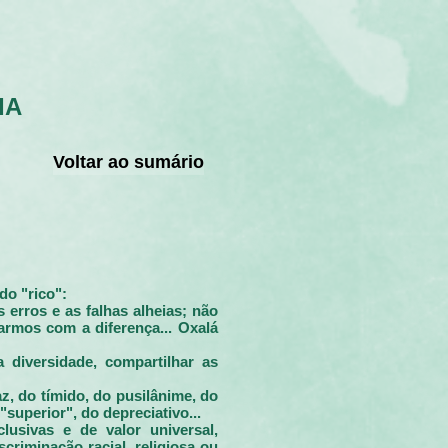
IA
Voltar ao sumário
do "rico":
s erros e as falhas alheias; não
armos com a diferença... Oxalá
a diversidade, compartilhar as
az, do tímido, do pusilânime, do
"superior", do depreciativo...
usivas e de valor universal,
criminação racial, religiosa ou