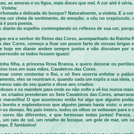
s, as amoras e os figos, mais doces que mel. A cor anil é séria, 
 Violeta:
perfumada e delicada do bosque? Naturalmente, a violeta. E a co
 uma cor cheia de sentimento, de emoção; o céu no crepúsculo,
já é pura poesia.
 diante do espelho contemplando os reflexos de sua cor, porq
 que era o senhor do Reino das Cores, acompanhado da Rainha 
s das Cores, começo a ficar um pouco farto de vossas brigas e
e hoje em diante andem sempre juntos e não discutam por s
borrecido se todos fossem iguais!
nha filha, a princesa Rosa Branca, e quero decorar os portões
eixo isso em suas mãos, Cavaleiros das Cores.
sar como contentar o Rei, e só lhes ocorria enfeitar o palá
samento, eles se reuniram e, quando cada um expôs a sua ideia
ranco saiu de seu quarto e disse aos criados:
idosos e os mandem para onde eu não volte a vê-los nunca mais
 os criados prenderam os Sete Cavaleiros das Cores, amarrara
 maravilha! O que aconteceu então foi algo que alguém podia i
 bonito e esplendoroso que alguém jamais havia visto: o arco-í
os demais. No país inteiro, todos os olhos se voltavam para o 
e cores tão diferentes, e que formosas todas juntas! Parec
s, um raio de sol, um retalho de bosque, um gole de mar, um 
po. É fantástico!