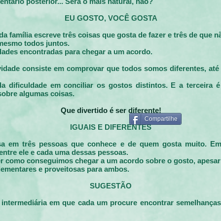
ário posterior... Será o mais natural, não?
EU GOSTO, VOCÊ GOSTA
a família escreve três coisas que gosta de fazer e três de que n
 mesmo todos juntos.
dades encontradas para chegar a um acordo.
tividade consiste em comprovar que todos somos diferentes, a
 dificuldade em conciliar os gostos distintos. E a terceira 
obre algumas coisas.
Que divertido é ser diferente!
Compartilhe
IGUAIS E DIFERENTES
a em três pessoas que conhece e de quem gosta muito. Em s
entre ele e cada uma dessas pessoas.
 ver como conseguimos chegar a um acordo sobre o gosto, apesar
lementares e proveitosas para ambos.
SUGESTÃO
 intermediária em que cada um procure encontrar semelhanças 