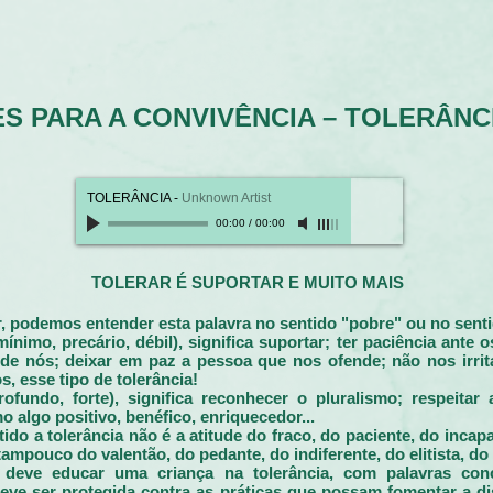
S PARA A CONVIVÊNCIA – TOLERÂNC
TOLERÂNCIA
-
Unknown Artist
00:00
/
00:00
TOLERAR É SUPORTAR E MUITO MAIS
, podemos entender esta palavra no sentido "pobre" ou no senti
ínimo, precário, débil), significa suportar; ter paciência ante o
 de nós; deixar em paz a pessoa que nos ofende; não nos irrit
, esse tipo de tolerância!
rofundo, forte), significa reconhecer o pluralismo; respeitar 
 algo positivo, benéfico, enriquecedor...
ido a tolerância não é a atitude do fraco, do paciente, do incap
mpouco do valentão, do pedante, do indiferente, do elitista, do 
eve educar uma criança na tolerância, com palavras concl
eve ser protegida contra as práticas que possam fomentar a dis