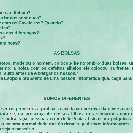
ue não tinham?
uas brigas contínuas?
e com os Cavaleiros? Quando?
ntes?
sa das diferenças?
ás?
jam boas?
AS BOLSAS
tos, modelou o homem, colocou-lhe no ombro duas bolsas, um
smo; a bolsa com os defeitos alheios ele colocou na frente, e
s muito antes de enxergar os nossos."
e Esopo a propósito de uma pessoa intrometida que, cega para se
SOMOS DIFERENTES
er os primeiros a praticar a aceitação positiva da diversidade,
stará se, na presença de nossos filhos, nos sentarmos com 
 outra raça, pessoas com deficiências físicas ou psíquicas..
m a mesma normalidade que às demais, pedirmos informações, l
 seja necessário...