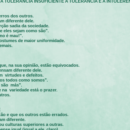
LERÂNCIA INSUFICIENTE A TOLERÂNCIA E A INTOLERÊ
e
rros dos outros.
m diferente dele.
rção sadia da sociedade.
ue
eles sejam como são".
ano
é mau!".
ostumes de maior uniformidade.
emais.
que, na sua opinião, estão
equivocados.
ensam diferente dele.
em
virtudes e defeitos.
mos
todos como somos".
s são
más".
e na
variedade está o prazer.
tros.
E
azão
e que os outros estão errados.
am diferente.
 ou
culturas superiores a outras.
ense igual (igual a ele, claro).