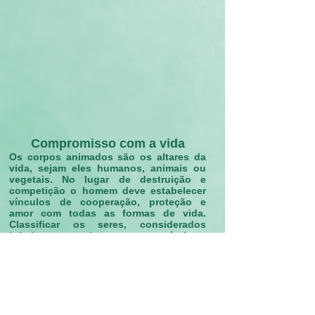
Compromisso com a vida
Os corpos animados são os altares da
vida, sejam eles humanos, animais ou
vegetais. No lugar de destruição e
competição o homem deve estabelecer
vínculos de cooperação, proteção e
amor com todas as formas de vida.
Classificar os seres, considerados
inferiores aos humanos, em úteis e
perniciosos, é resultado da miopia
espiritual a ser superada.
Compromisso com a vida
Unknown Artist