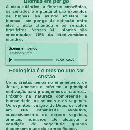
Biomas em perigo
A mata atlântica, a floresta amazônica,
os serrados e o pantanal são exemplos
de biomas. No mundo existem 34
biomas em perigo de extinção entre
eles a mata atlântica e os serrados
brasileiros. Nesses 34 biomas são
encontradas 75% da biodiversidade
mundial.
Biomas em perigo
Unknown Artist
00:00
/
00:00
Ecologista é o mesmo que ser
cristão
Como cristão temos no ensinamento de
Jesus, amemos o próximo, a principal
motivação para protegermos a natureza.
Próximo na natureza compreende a
humanidade, os animais e os vegetais.
Os espíritos, criação de Deus, se valem
em sua caminhada evolutiva,
sucessivamente de corpos vegetais,
animais, humanos até alcançar a
condição de angelitude quando
dispensam o uso de corpos físicos.