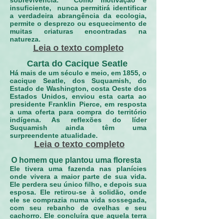
sobrevivência. Como motivação é
insuficiente, nunca permitirá identificar
a verdadeira abrangência da ecologia,
permite o desprezo ou esquecimento de
muitas criaturas encontradas na
natureza.
Leia o texto completo
Carta do Cacique Seatle
Há mais de um século e meio, em 1855, o
cacique Seatle, dos Suquamish, do
Estado de Washington, costa Oeste dos
Estados Unidos, enviou esta carta ao
presidente Franklin Pierce, em resposta
a uma oferta para compra do território
indígena. As reflexões do líder
Suquamish ainda têm uma
surpreendente atualidade.
Leia o texto completo
O homem que plantou uma floresta
Ele tivera uma fazenda nas planícies
onde vivera a maior parte de sua vida.
Ele perdera seu único filho, e depois sua
esposa. Ele retirou-se à solidão, onde
ele se comprazia numa vida sossegada,
com seu rebanho de ovelhas e seu
cachorro. Ele concluíra que aquela terra